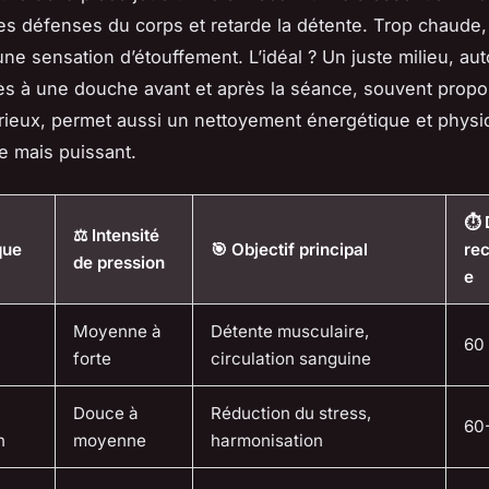
 les défenses du corps et retarde la détente. Trop chaude,
ne sensation d’étouffement. L’idéal ? Un juste milieu, au
ès à une douche avant et après la séance, souvent propo
rieux, permet aussi un nettoyement énergétique et physi
e mais puissant.
⏱️
⚖️ Intensité
que
🎯 Objectif principal
re
de pression
e
Moyenne à
Détente musculaire,
60
forte
circulation sanguine
Douce à
Réduction du stress,
60
n
moyenne
harmonisation