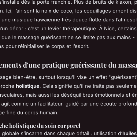
’installe dès la porte franchie. Plus de bruits de klaxon, 
n. Ici, l’air sent la noix de coco, les coquillages ornent d
t une musique hawaïenne très douce flotte dans l’atmosp
’un décor : c’est un levier thérapeutique. À Nice, certains
 que le massage guérissant ne se limite pas aux mains - 
s pour réinitialiser le corps et l’esprit.
ements d'une pratique guérissante du massa
sage bien-être, surtout lorsqu’il vise un effet "guérissant
proche
holistique
. Cela signifie qu’il ne traite pas seuleme
sculaires, mais aussi les déséquilibres émotionnels et é
n agit comme un facilitateur, guidé par une écoute profon
e fine du corps humain.
he holistique du soin corporel
 globale s’incarne dans chaque détail : utilisation d’
huiles