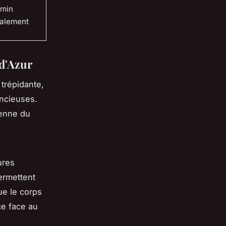
 min
éalement
 d'Azur
 trépidante,
encieuses.
ienne du
ures
ermettent
ue le corps
ce face au