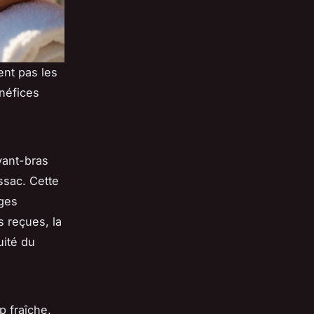
ent pas les
néfices
avant-bras
ssac. Cette
ages
s reçues, la
uité du
p fraîche,