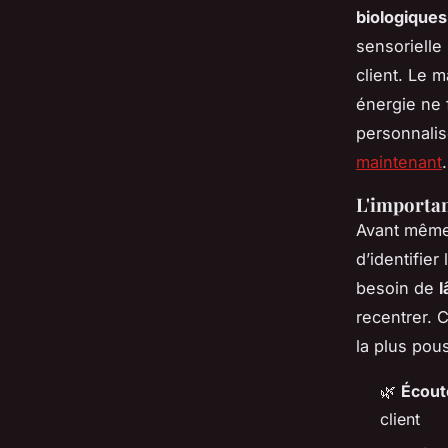
biologiques
sensorielle
client. Le 
énergie ne 
personnalis
maintenant
.
L'importan
Avant même l
d’identifie
besoin de
l
recentrer. 
la plus pous
🌿
Écout
client