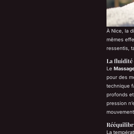
À Nice, la 
mêmes effet
ressentis, 
La fluidit
Le
Massage
pour des mo
technique 
profonds et
pression n’e
mouvement q
Rééquilibr
La températ