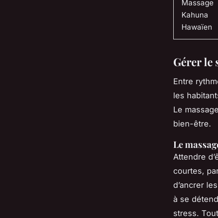
Massage
Kahuna
Hawaïen
Gérer le 
Entre rythm
les habitan
Le massage 
bien-être.
Le massag
Attendre d’
courtes, p
d’ancrer le
à se détend
stress. Tou