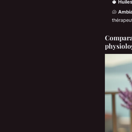
🥥
Huiles
🐚
Ambia
thérapeu
Comparat
physiolo