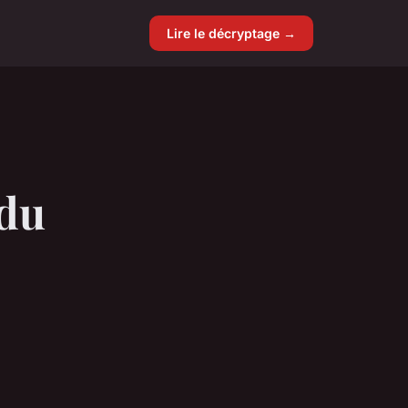
Lire le décryptage →
 du