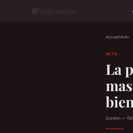
📰
Semeunacte
Accueil
›
Actu
ACTU
La p
mass
bien
Gordon — 15/