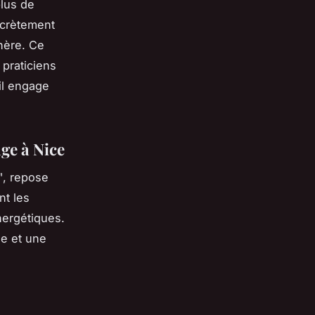
plus de
iscrètement
hère. Ce
 praticiens
il engage
ge à Nice
", repose
nt les
nergétiques.
de et une