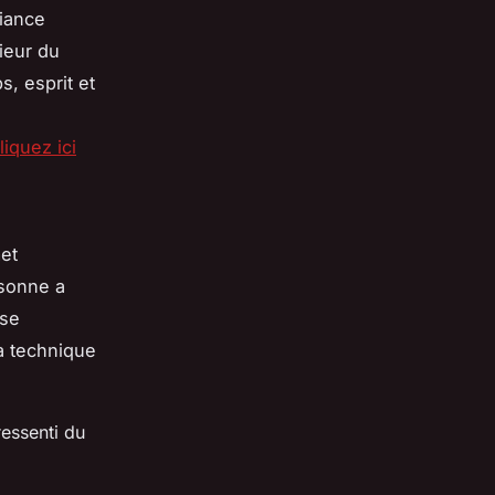
biance
ieur du
, esprit et
liquez ici
met
rsonne a
 se
la technique
ressenti du