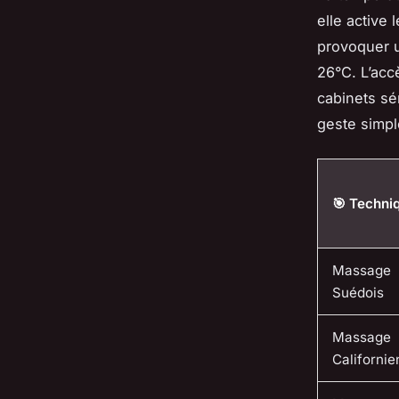
elle active
provoquer u
26°C. L’acc
cabinets sé
geste simpl
🎯 Techni
Massage
Suédois
Massage
Californie