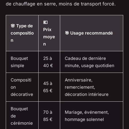
de chauffage en serre, moins de transport forcé.
💶
🌸 Type de
Prix
compositio
🎯 Usage recommandé
moye
n
n
Bouquet
25 à
Cadeau de dernière
simple
40 €
minute, usage quotidien
Compositi
Anniversaire,
45 à
on
remerciement,
65 €
décorative
décoration intérieure
Bouquet
70 à
Mariage, événement,
de
85 €
hommage solennel
cérémonie