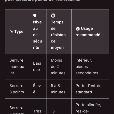
🛡️
⏱️
Nive
Temps
au
de
🏠 Usage
🔧 Type
de
résistan
recommandé
sécu
ce
rité
moyen
Serrure
Moins
Intérieur,
Basi
monopo
de 2
pièces
que
int
minutes
secondaires
Serrure
Élev
5 à 8
Porte d’entrée
3 points
é
minutes
standard
Porte blindée,
Serrure
Très
15
rez-de-